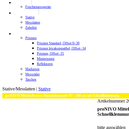
Prüftechnik
Feuchtemessgeräte
Stative/Messlatten
Stative
Messlatten
Zubehör
Zubehör
Prismen
Prismen Standard, Offset 0/-30
Prismen leicakompatibel, Offset -34
Prismen, Offset -35
Miniprismen
Reflektoren
Markieren
Messräder
Taschen
Stative/Messlatten |
Stative
proNIVO Mittelschweres Aluminiumstativ 97 – 160 cm mit Schnellklemmung
Artikelnummer
proNIVO Mittel
Schnellklemmu
bitte auswählen