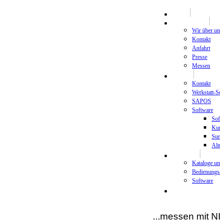
HOME
Unternehmen
Wir über un
Kontakt
Anfahrt
Presse
Messen
Support
Kontakt
Werkstatt-S
SAPOS
Software
Sof
Kur
Sur
Alt
Download
Kataloge u
Bedienungs
Software
Newsletter
...messen mit 