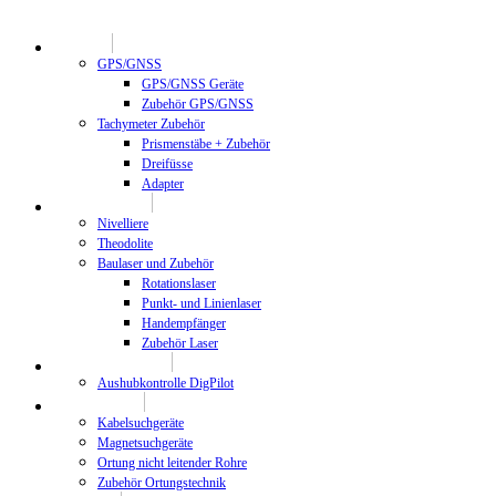
Geodäsie
GPS/GNSS
GPS/GNSS Geräte
Zubehör GPS/GNSS
Tachymeter Zubehör
Prismenstäbe + Zubehör
Dreifüsse
Adapter
Bauvermessung
Nivelliere
Theodolite
Baulaser und Zubehör
Rotationslaser
Punkt- und Linienlaser
Handempfänger
Zubehör Laser
Maschinenkontrolle
Aushubkontrolle DigPilot
Ortungstechnik
Kabelsuchgeräte
Magnetsuchgeräte
Ortung nicht leitender Rohre
Zubehör Ortungstechnik