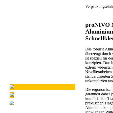
Verpackungseinh
proNIVO M
Aluminiums
Schnellk
Das robuste Al
überzeugt durch 
ist speziell für 
konzipiert. Durch
extrem widerstand
Nivellierarbeiten
standardisierten 
unkompliziert und
Die ergonomisch 
garantiert dabei 
komfortablen Tran
praktischen Trage
Aluminiumkompone
schwierigen Witte