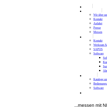
HOME
Unternehmen
Wir über un
Kontakt
Anfahrt
Presse
Messen
Support
Kontakt
Werkstatt-S
SAPOS
Software
Sof
Kur
Sur
Alt
Download
Kataloge u
Bedienungs
Software
Newsletter
...messen mit 