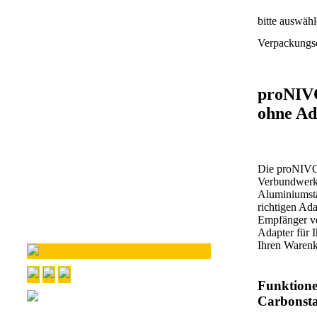
bitte auswäh
Verpackungse
proNIVO
ohne Ad
Die proNIVO 
Verbundwerks
Aluminiumstä
richtigen A
Empfänger ve
Adapter für 
Ihren Warenk
Funktione
Carbonsta