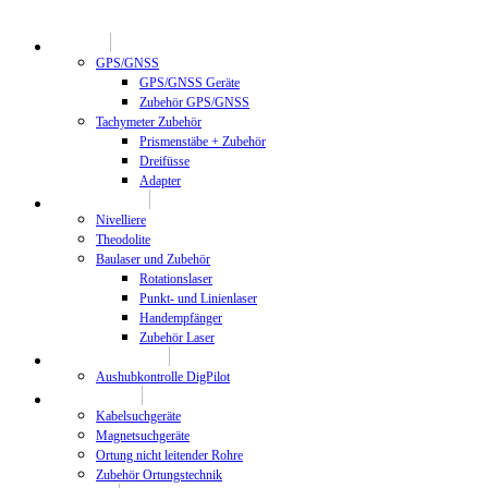
Geodäsie
GPS/GNSS
GPS/GNSS Geräte
Zubehör GPS/GNSS
Tachymeter Zubehör
Prismenstäbe + Zubehör
Dreifüsse
Adapter
Bauvermessung
Nivelliere
Theodolite
Baulaser und Zubehör
Rotationslaser
Punkt- und Linienlaser
Handempfänger
Zubehör Laser
Maschinenkontrolle
Aushubkontrolle DigPilot
Ortungstechnik
Kabelsuchgeräte
Magnetsuchgeräte
Ortung nicht leitender Rohre
Zubehör Ortungstechnik