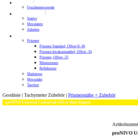
Prüftechnik
Feuchtemessgeräte
Stative/Messlatten
Stative
Messlatten
Zubehör
Zubehör
Prismen
Prismen Standard, Offset 0/-30
Prismen leicakompatibel, Offset -34
Prismen, Offset -35
Miniprismen
Reflektoren
Markieren
Messräder
Taschen
Geodäsie |
Tachymeter Zubehör |
Prismenstäbe + Zubehör
proNIVO Universal Carbonstab 4,65 m ohne Adapter
Artikelnum
proNIVO Uni