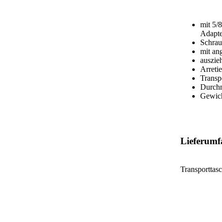
mit 5/
Adapte
Schrau
mit an
auszie
Arreti
Transp
Durch
Gewich
Lieferumf
Transporttas