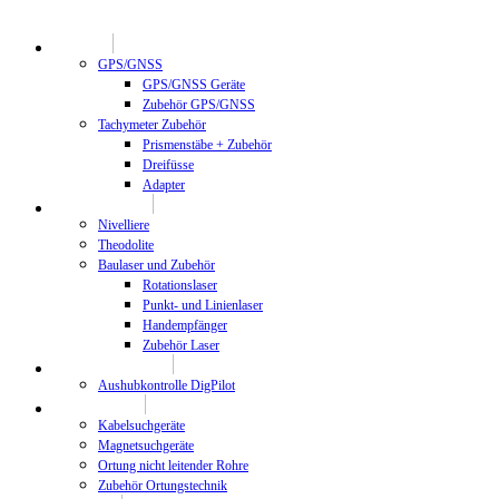
Geodäsie
GPS/GNSS
GPS/GNSS Geräte
Zubehör GPS/GNSS
Tachymeter Zubehör
Prismenstäbe + Zubehör
Dreifüsse
Adapter
Bauvermessung
Nivelliere
Theodolite
Baulaser und Zubehör
Rotationslaser
Punkt- und Linienlaser
Handempfänger
Zubehör Laser
Maschinenkontrolle
Aushubkontrolle DigPilot
Ortungstechnik
Kabelsuchgeräte
Magnetsuchgeräte
Ortung nicht leitender Rohre
Zubehör Ortungstechnik