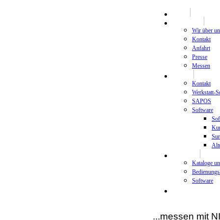
HOME
Unternehmen
Wir über un
Kontakt
Anfahrt
Presse
Messen
Support
Kontakt
Werkstatt-S
SAPOS
Software
Sof
Kur
Sur
Alt
Download
Kataloge u
Bedienungs
Software
Newsletter
...messen mit 