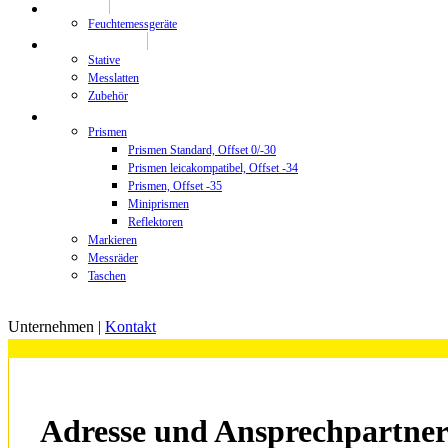
Prüftechnik
Feuchtemessgeräte
Stative/Messlatten
Stative
Messlatten
Zubehör
Zubehör
Prismen
Prismen Standard, Offset 0/-30
Prismen leicakompatibel, Offset -34
Prismen, Offset -35
Miniprismen
Reflektoren
Markieren
Messräder
Taschen
Unternehmen |
Kontakt
Adresse und Ansprechpartne