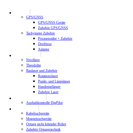
Geodäsie
GPS/GNSS
GPS/GNSS Geräte
Zubehör GPS/GNSS
Tachymeter Zubehör
Prismenstäbe + Zubehör
Dreifüsse
Adapter
Bauvermessung
Nivelliere
Theodolite
Baulaser und Zubehör
Rotationslaser
Punkt- und Linienlaser
Handempfänger
Zubehör Laser
Maschinenkontrolle
Aushubkontrolle DigPilot
Ortungstechnik
Kabelsuchgeräte
Magnetsuchgeräte
Ortung nicht leitender Rohre
Zubehör Ortungstechnik