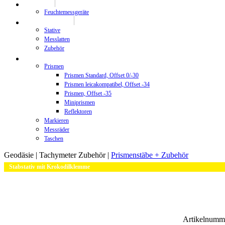
Prüftechnik
Feuchtemessgeräte
Stative/Messlatten
Stative
Messlatten
Zubehör
Zubehör
Prismen
Prismen Standard, Offset 0/-30
Prismen leicakompatibel, Offset -34
Prismen, Offset -35
Miniprismen
Reflektoren
Markieren
Messräder
Taschen
Geodäsie |
Tachymeter Zubehör |
Prismenstäbe + Zubehör
Stabstativ mit Krokodilklemme
Artikelnumm