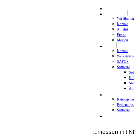
HOME
Unternehmen
Wir über un
Kontakt
Anfahrt
Presse
Messen
Support
Kontakt
Werkstatt-S
SAPOS
Software
Sof
Kur
Sur
Alt
Download
Kataloge u
Bedienungs
Software
Newsletter
...messen mit 