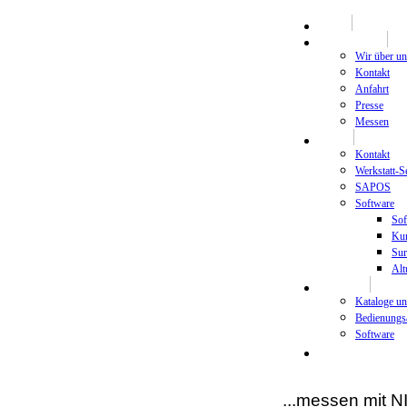
HOME
Unternehmen
Wir über un
Kontakt
Anfahrt
Presse
Messen
Support
Kontakt
Werkstatt-S
SAPOS
Software
Sof
Kur
Sur
Alt
Download
Kataloge u
Bedienungs
Software
Newsletter
...messen mit 