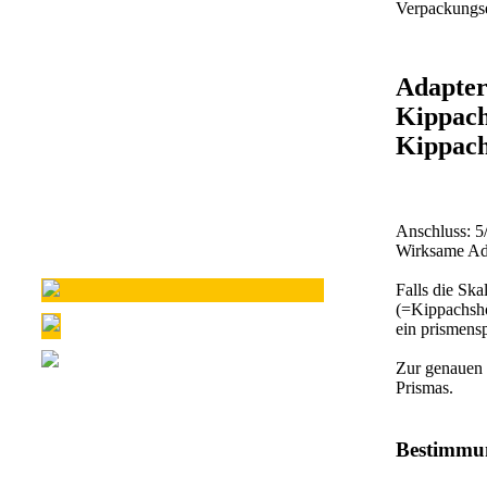
Verpackungse
Adapter
Kippach
Kippac
Anschluss: 
Wirksame Ad
Falls die Ska
(=Kippachshö
ein prismensp
Zur genauen 
Prismas.
Bestimmun