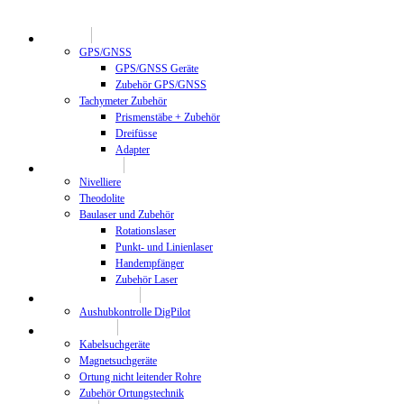
Geodäsie
GPS/GNSS
GPS/GNSS Geräte
Zubehör GPS/GNSS
Tachymeter Zubehör
Prismenstäbe + Zubehör
Dreifüsse
Adapter
Bauvermessung
Nivelliere
Theodolite
Baulaser und Zubehör
Rotationslaser
Punkt- und Linienlaser
Handempfänger
Zubehör Laser
Maschinenkontrolle
Aushubkontrolle DigPilot
Ortungstechnik
Kabelsuchgeräte
Magnetsuchgeräte
Ortung nicht leitender Rohre
Zubehör Ortungstechnik