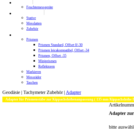
Prüftechnik
Feuchtemessgeräte
Stative/Messlatten
Stative
Messlatten
Zubehör
Zubehör
Prismen
Prismen Standard, Offset 0/-30
Prismen leicakompatibel, Offset -34
Prismen, Offset -35
Miniprismen
Reflektoren
Markieren
Messräder
Taschen
Geodäsie |
Tachymeter Zubehör |
Adapter
Adapter für Prismenstäbe zur Kippachshöhenanpassung ( 135 mm Kippachshöhe 
Artikelnumm
Adapter zu
bitte auswäh