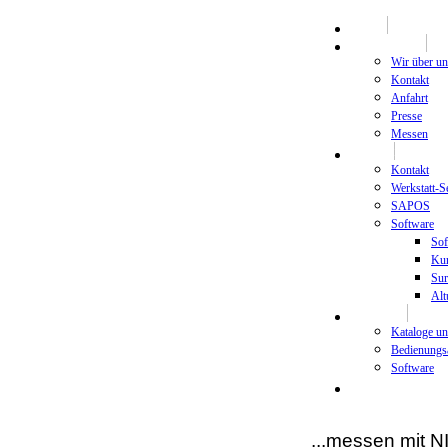
HOME
Unternehmen
Wir über un
Kontakt
Anfahrt
Presse
Messen
Support
Kontakt
Werkstatt-S
SAPOS
Software
Sof
Kur
Sur
Alt
Download
Kataloge u
Bedienungs
Software
Newsletter
...messen mit 