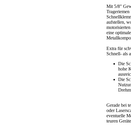
Mit 5/8" Gew
Trageriemen 
Schnellklemm
aufstellen, w
motorisierte
eine optimal
Metallkompon
Extra für sch
Schnell- als
Die Sc
hohe K
ausrei
Die Sc
Nutzun
Drehm
Gerade bei t
oder Lasersca
eventuelle Me
teuren Geräte