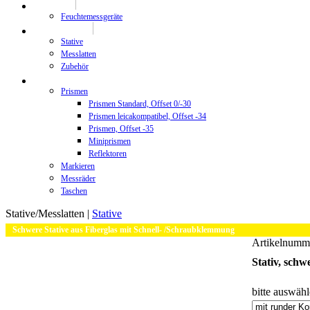
Prüftechnik
Feuchtemessgeräte
Stative/Messlatten
Stative
Messlatten
Zubehör
Zubehör
Prismen
Prismen Standard, Offset 0/-30
Prismen leicakompatibel, Offset -34
Prismen, Offset -35
Miniprismen
Reflektoren
Markieren
Messräder
Taschen
Stative/Messlatten |
Stative
Schwere Stative aus Fiberglas mit Schnell- /Schraubklemmung
Artikelnum
Stativ, sch
bitte auswäh