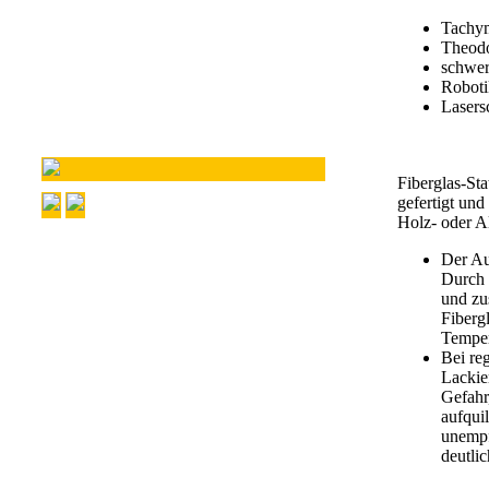
Tachy
Theodo
schwer
Roboti
Lasers
Fiberglas-St
gefertigt un
Holz- oder A
Der Au
Durch 
und zu
Fibergl
Tempe
Bei re
Lackie
Gefahr
aufquil
unempf
deutlic