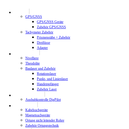
Geodäsie
GPS/GNSS
GPS/GNSS Geräte
Zubehör GPS/GNSS
Tachymeter Zubehör
Prismenstäbe + Zubehör
Dreifüsse
Adapter
Bauvermessung
Nivelliere
Theodolite
Baulaser und Zubehör
Rotationslaser
Punkt- und Linienlaser
Handempfänger
Zubehör Laser
Maschinenkontrolle
Aushubkontrolle DigPilot
Ortungstechnik
Kabelsuchgeräte
Magnetsuchgeräte
Ortung nicht leitender Rohre
Zubehör Ortungstechnik